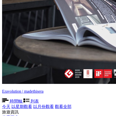
Eravolution | madethisera
時間軸
列表
今天
以星期觀看
以月份觀看
觀看全部
旅遊資訊