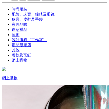
時尚服裝
配飾、珠寶、鐘錶及眼鏡
皮具、皮鞋及手袋
家具品味
創意禮品
藝術
設計服務（工作室）
期間限定店
其他
餐飲及烹飪
網上購物
網上購物