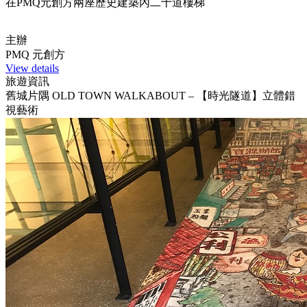
在PMQ元創方兩座歷史建築內二十道樓梯
主辦
PMQ 元創方
View details
旅遊資訊
舊城片隅 OLD TOWN WALKABOUT – 【時光隧道】立體錯
視藝術