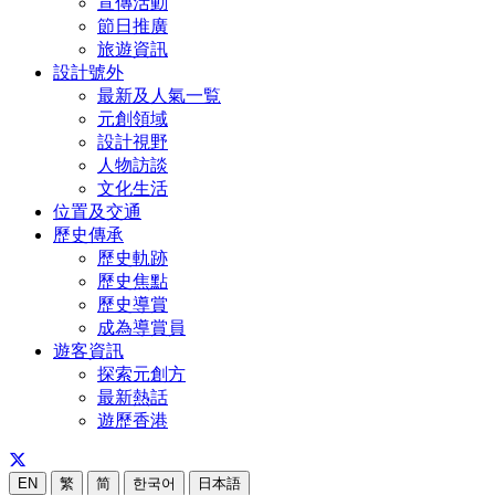
宣傳活動
節日推廣
旅遊資訊
設計號外
最新及人氣一覧
元創領域
設計視野
人物訪談
文化生活
位置及交通
歷史傳承
歷史軌跡
歷史焦點
歷史導賞
成為導賞員
遊客資訊
探索元創方
最新熱話
遊歷香港
EN
繁
简
한국어
日本語