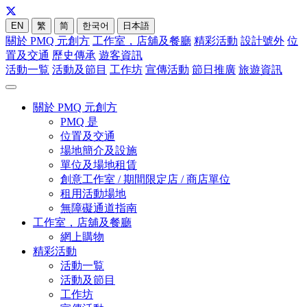
EN
繁
简
한국어
日本語
關於 PMQ 元創方
工作室，店舖及餐廳
精彩活動
設計號外
位
置及交通
歷史傳承
遊客資訊
活動一覧
活動及節目
工作坊
宣傳活動
節日推廣
旅遊資訊
關於 PMQ 元創方
PMQ 是
位置及交通
場地簡介及設施
單位及場地租賃
創意工作室 / 期間限定店 / 商店單位
租用活動場地
無障礙通道指南
工作室，店舖及餐廳
網上購物
精彩活動
活動一覧
活動及節目
工作坊