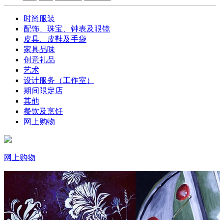
时尚服装
配饰、珠宝、钟表及眼镜
皮具、皮鞋及手袋
家具品味
创意礼品
艺术
设计服务（工作室）
期间限定店
其他
餐饮及烹饪
网上购物
网上购物