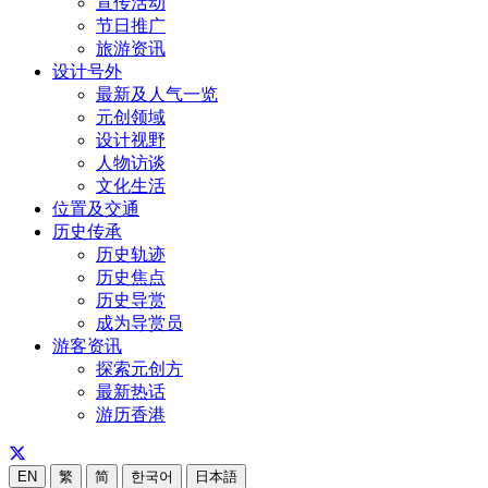
宣传活动
节日推广
旅游资讯
设计号外
最新及人气一览
元创领域
设计视野
人物访谈
文化生活
位置及交通
历史传承
历史轨迹
历史焦点
历史导赏
成为导赏员
游客资讯
探索元创方
最新热话
游历香港
EN
繁
简
한국어
日本語