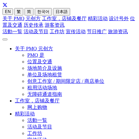
EN
繁
简
한국어
日本語
关于 PMQ 元创方
工作室，店铺及餐厅
精彩活动
设计号外
位
置及交通
历史传承
游客资讯
活動一覧
活动及节目
工作坊
宣传活动
节日推广
旅游资讯
关于 PMQ 元创方
PMQ 是
位置及交通
场地简介及设施
单位及场地租赁
创意工作室 / 期间限定店 / 商店单位
租用活动场地
无障碍通道指南
工作室，店铺及餐厅
网上购物
精彩活动
活動一覧
活动及节目
工作坊