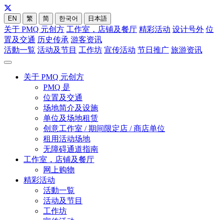
EN
繁
简
한국어
日本語
关于 PMQ 元创方
工作室，店铺及餐厅
精彩活动
设计号外
位
置及交通
历史传承
游客资讯
活動一覧
活动及节目
工作坊
宣传活动
节日推广
旅游资讯
关于 PMQ 元创方
PMQ 是
位置及交通
场地简介及设施
单位及场地租赁
创意工作室 / 期间限定店 / 商店单位
租用活动场地
无障碍通道指南
工作室，店铺及餐厅
网上购物
精彩活动
活動一覧
活动及节目
工作坊