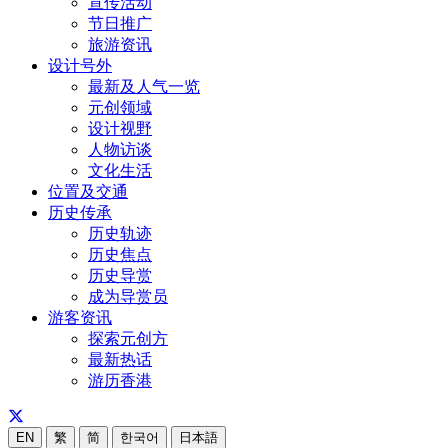
宣传活动
节日推广
旅游资讯
设计号外
最新及人气一览
元创领域
设计视野
人物访谈
文化生活
位置及交通
历史传承
历史轨迹
历史焦点
历史导赏
成为导赏员
游客资讯
探索元创方
最新热话
游历香港
EN
繁
简
한국어
日本語