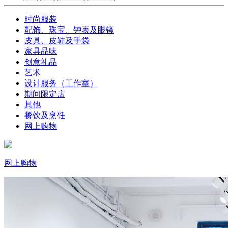
时尚服装
配饰、珠宝、钟表及眼镜
皮具、皮鞋及手袋
家具品味
创意礼品
艺术
设计服务（工作室）
期间限定店
其他
餐饮及烹饪
网上购物
网上购物