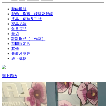
時尚服裝
配飾、珠寶、鐘錶及眼鏡
皮具、皮鞋及手袋
家具品味
創意禮品
藝術
設計服務（工作室）
期間限定店
其他
餐飲及烹飪
網上購物
網上購物