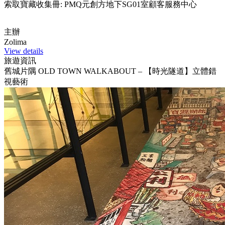
索取寶藏收集冊: PMQ元創方地下SG01室顧客服務中心
主辦
Zolima
View details
旅遊資訊
舊城片隅 OLD TOWN WALKABOUT – 【時光隧道】立體錯
視藝術