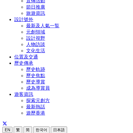
宣傳活動
節日推廣
旅遊資訊
設計號外
最新及人氣一覧
元創領域
設計視野
人物訪談
文化生活
位置及交通
歷史傳承
歷史軌跡
歷史焦點
歷史導賞
成為導賞員
遊客資訊
探索元創方
最新熱話
遊歷香港
EN
繁
简
한국어
日本語