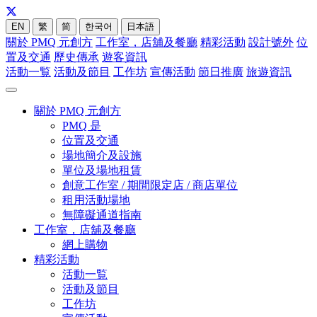
EN
繁
简
한국어
日本語
關於 PMQ 元創方
工作室，店舖及餐廳
精彩活動
設計號外
位
置及交通
歷史傳承
遊客資訊
活動一覧
活動及節目
工作坊
宣傳活動
節日推廣
旅遊資訊
關於 PMQ 元創方
PMQ 是
位置及交通
場地簡介及設施
單位及場地租賃
創意工作室 / 期間限定店 / 商店單位
租用活動場地
無障礙通道指南
工作室，店舖及餐廳
網上購物
精彩活動
活動一覧
活動及節目
工作坊