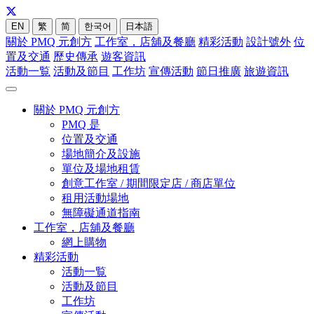
EN
繁
简
한국어
日本語
關於 PMQ 元創方
工作室，店舖及餐廳
精彩活動
設計號外
位
置及交通
歷史傳承
遊客資訊
活動一覧
活動及節目
工作坊
宣傳活動
節日推廣
旅遊資訊
關於 PMQ 元創方
PMQ 是
位置及交通
場地簡介及設施
單位及場地租賃
創意工作室 / 期間限定店 / 商店單位
租用活動場地
無障礙通道指南
工作室，店舖及餐廳
網上購物
精彩活動
活動一覧
活動及節目
工作坊