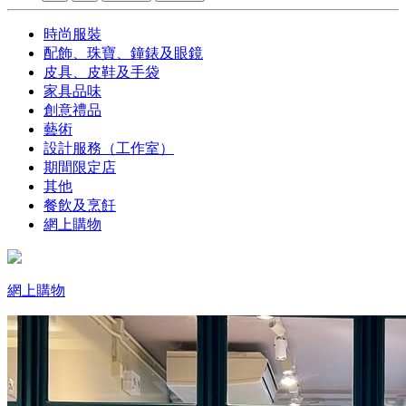
時尚服裝
配飾、珠寶、鐘錶及眼鏡
皮具、皮鞋及手袋
家具品味
創意禮品
藝術
設計服務（工作室）
期間限定店
其他
餐飲及烹飪
網上購物
網上購物