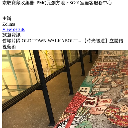
索取寶藏收集冊: PMQ元創方地下SG01室顧客服務中心
主辦
Zolima
View details
旅遊資訊
舊城片隅 OLD TOWN WALKABOUT – 【時光隧道】立體錯
視藝術