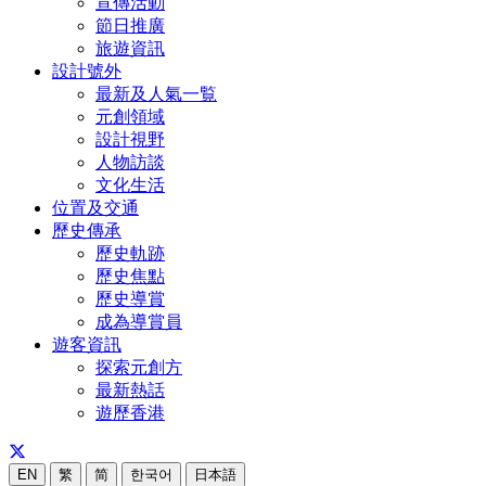
宣傳活動
節日推廣
旅遊資訊
設計號外
最新及人氣一覧
元創領域
設計視野
人物訪談
文化生活
位置及交通
歷史傳承
歷史軌跡
歷史焦點
歷史導賞
成為導賞員
遊客資訊
探索元創方
最新熱話
遊歷香港
EN
繁
简
한국어
日本語