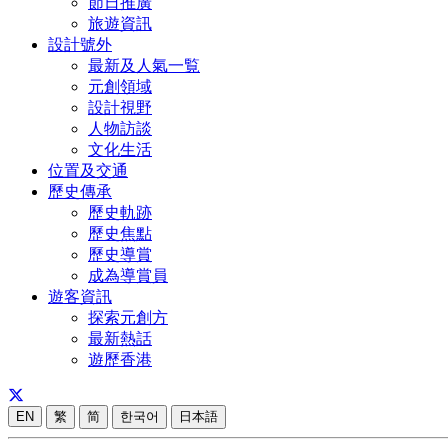
節日推廣
旅遊資訊
設計號外
最新及人氣一覧
元創領域
設計視野
人物訪談
文化生活
位置及交通
歷史傳承
歷史軌跡
歷史焦點
歷史導賞
成為導賞員
遊客資訊
探索元創方
最新熱話
遊歷香港
EN
繁
简
한국어
日本語