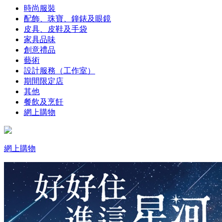
時尚服裝
配飾、珠寶、鐘錶及眼鏡
皮具、皮鞋及手袋
家具品味
創意禮品
藝術
設計服務（工作室）
期間限定店
其他
餐飲及烹飪
網上購物
網上購物