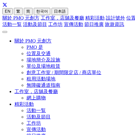
EN
繁
简
한국어
日本語
關於 PMQ 元創方
工作室，店舖及餐廳
精彩活動
設計號外
位
活動一覧
活動及節目
工作坊
宣傳活動
節日推廣
旅遊資訊
關於 PMQ 元創方
PMQ 是
位置及交通
場地簡介及設施
單位及場地租賃
創意工作室 / 期間限定店 / 商店單位
租用活動場地
無障礙通道指南
工作室，店舖及餐廳
網上購物
精彩活動
活動一覧
活動及節目
工作坊
宣傳活動