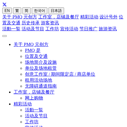
EN
繁
简
한국어
日本語
关于 PMQ 元创方
工作室，店铺及餐厅
精彩活动
设计号外
位
置及交通
历史传承
游客资讯
活動一覧
活动及节目
工作坊
宣传活动
节日推广
旅游资讯
关于 PMQ 元创方
PMQ 是
位置及交通
场地简介及设施
单位及场地租赁
创意工作室 / 期间限定店 / 商店单位
租用活动场地
无障碍通道指南
工作室，店铺及餐厅
网上购物
精彩活动
活動一覧
活动及节目
工作坊