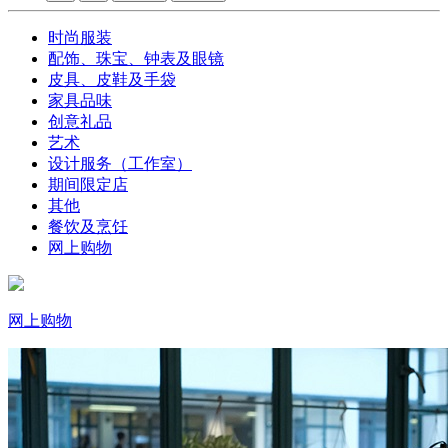
时尚服装
配饰、珠宝、钟表及眼镜
皮具、皮鞋及手袋
家具品味
创意礼品
艺术
设计服务（工作室）
期间限定店
其他
餐饮及烹饪
网上购物
网上购物