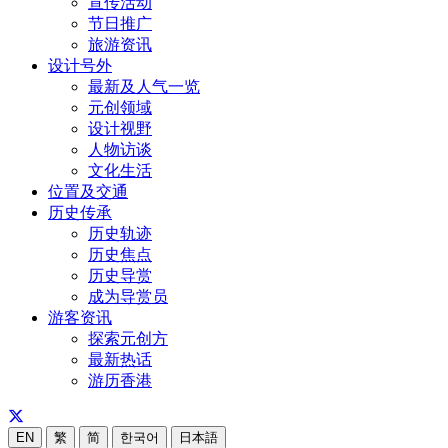
宣传活动
节日推广
旅游资讯
设计号外
最新及人气一览
元创领域
设计视野
人物访谈
文化生活
位置及交通
历史传承
历史轨迹
历史焦点
历史导赏
成为导赏员
游客资讯
探索元创方
最新热话
游历香港
EN
繁
简
한국어
日本語