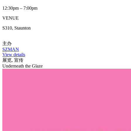
12:30pm – 7:00pm
VENUE
S310, Staunton
主办
SZMAN
View details
展览, 宣传
Underneath the Glaze