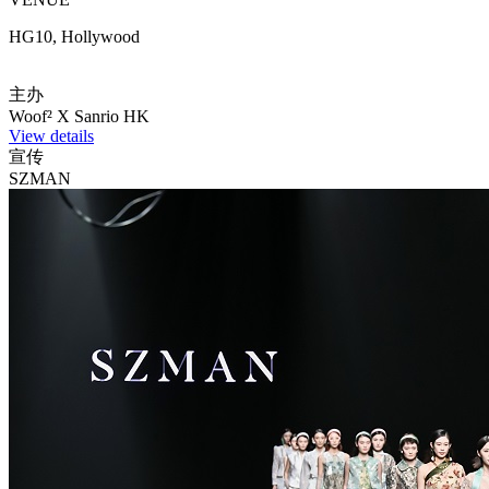
HG10, Hollywood
主办
Woof² X Sanrio HK
View details
宣传
SZMAN