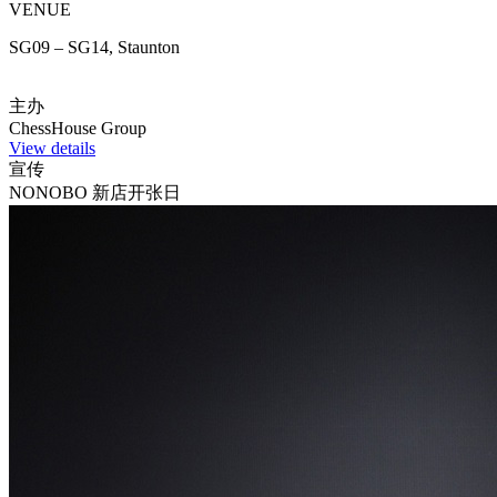
VENUE
SG09 – SG14, Staunton
主办
ChessHouse Group
View details
宣传
NONOBO 新店开张日