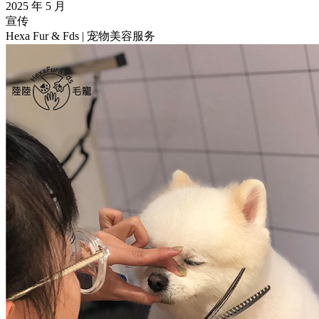
2025 年 5 月
宣传
Hexa Fur & Fds | 宠物美容服务