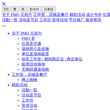
EN
繁
简
한국어
日本語
关于 PMQ 元创方
工作室，店铺及餐厅
精彩活动
设计号外
位
活動一覧
活动及节目
工作坊
宣传活动
节日推广
旅游资讯
关于 PMQ 元创方
PMQ 是
位置及交通
场地简介及设施
单位及场地租赁
创意工作室 / 期间限定店 / 商店单位
租用活动场地
无障碍通道指南
工作室，店铺及餐厅
网上购物
精彩活动
活動一覧
活动及节目
工作坊
宣传活动