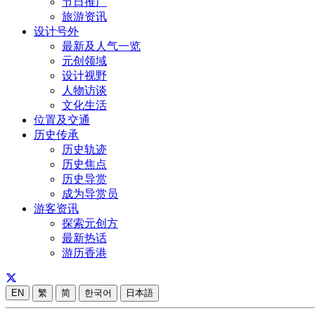
节日推广
旅游资讯
设计号外
最新及人气一览
元创领域
设计视野
人物访谈
文化生活
位置及交通
历史传承
历史轨迹
历史焦点
历史导赏
成为导赏员
游客资讯
探索元创方
最新热话
游历香港
EN
繁
简
한국어
日本語