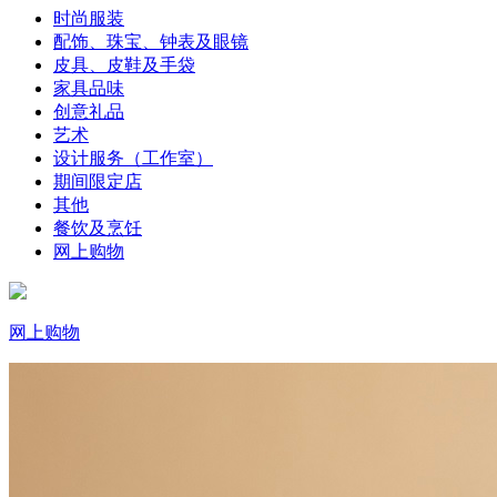
时尚服装
配饰、珠宝、钟表及眼镜
皮具、皮鞋及手袋
家具品味
创意礼品
艺术
设计服务（工作室）
期间限定店
其他
餐饮及烹饪
网上购物
网上购物