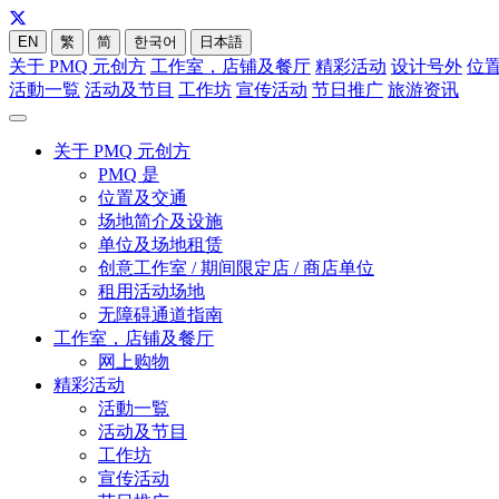
EN
繁
简
한국어
日本語
关于 PMQ 元创方
工作室，店铺及餐厅
精彩活动
设计号外
位
活動一覧
活动及节目
工作坊
宣传活动
节日推广
旅游资讯
关于 PMQ 元创方
PMQ 是
位置及交通
场地简介及设施
单位及场地租赁
创意工作室 / 期间限定店 / 商店单位
租用活动场地
无障碍通道指南
工作室，店铺及餐厅
网上购物
精彩活动
活動一覧
活动及节目
工作坊
宣传活动