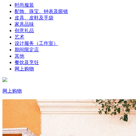
时尚服装
配饰、珠宝、钟表及眼镜
皮具、皮鞋及手袋
家具品味
创意礼品
艺术
设计服务（工作室）
期间限定店
其他
餐饮及烹饪
网上购物
网上购物