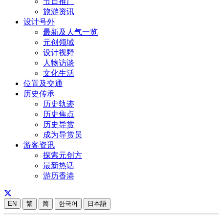
节日推广
旅游资讯
设计号外
最新及人气一览
元创领域
设计视野
人物访谈
文化生活
位置及交通
历史传承
历史轨迹
历史焦点
历史导赏
成为导赏员
游客资讯
探索元创方
最新热话
游历香港
EN
繁
简
한국어
日本語