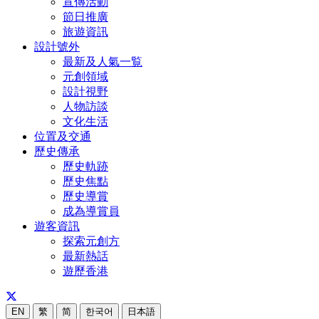
宣傳活動
節日推廣
旅遊資訊
設計號外
最新及人氣一覧
元創領域
設計視野
人物訪談
文化生活
位置及交通
歷史傳承
歷史軌跡
歷史焦點
歷史導賞
成為導賞員
遊客資訊
探索元創方
最新熱話
遊歷香港
EN
繁
简
한국어
日本語