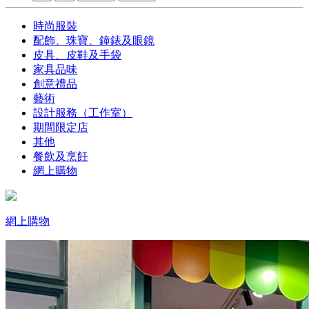
時尚服裝
配飾、珠寶、鐘錶及眼鏡
皮具、皮鞋及手袋
家具品味
創意禮品
藝術
設計服務（工作室）
期間限定店
其他
餐飲及烹飪
網上購物
網上購物