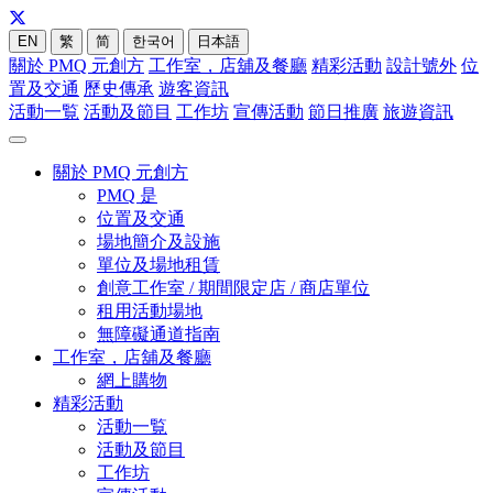
EN
繁
简
한국어
日本語
關於 PMQ 元創方
工作室，店舖及餐廳
精彩活動
設計號外
位
置及交通
歷史傳承
遊客資訊
活動一覧
活動及節目
工作坊
宣傳活動
節日推廣
旅遊資訊
關於 PMQ 元創方
PMQ 是
位置及交通
場地簡介及設施
單位及場地租賃
創意工作室 / 期間限定店 / 商店單位
租用活動場地
無障礙通道指南
工作室，店舖及餐廳
網上購物
精彩活動
活動一覧
活動及節目
工作坊