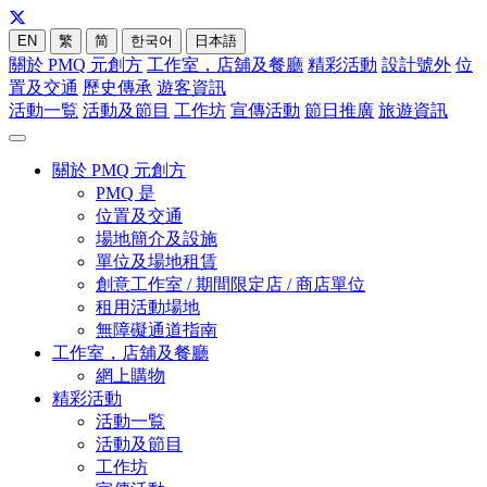
EN
繁
简
한국어
日本語
關於 PMQ 元創方
工作室，店舖及餐廳
精彩活動
設計號外
位
置及交通
歷史傳承
遊客資訊
活動一覧
活動及節目
工作坊
宣傳活動
節日推廣
旅遊資訊
關於 PMQ 元創方
PMQ 是
位置及交通
場地簡介及設施
單位及場地租賃
創意工作室 / 期間限定店 / 商店單位
租用活動場地
無障礙通道指南
工作室，店舖及餐廳
網上購物
精彩活動
活動一覧
活動及節目
工作坊