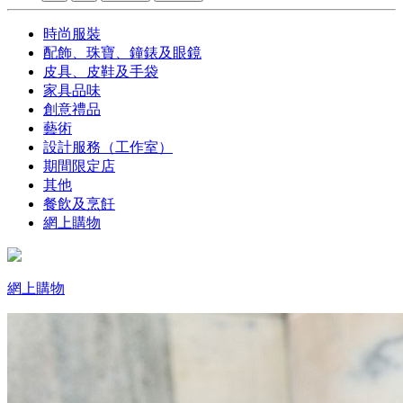
時尚服裝
配飾、珠寶、鐘錶及眼鏡
皮具、皮鞋及手袋
家具品味
創意禮品
藝術
設計服務（工作室）
期間限定店
其他
餐飲及烹飪
網上購物
網上購物