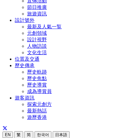
宣傳活動
節日推廣
旅遊資訊
設計號外
最新及人氣一覧
元創領域
設計視野
人物訪談
文化生活
位置及交通
歷史傳承
歷史軌跡
歷史焦點
歷史導賞
成為導賞員
遊客資訊
探索元創方
最新熱話
遊歷香港
EN
繁
简
한국어
日本語