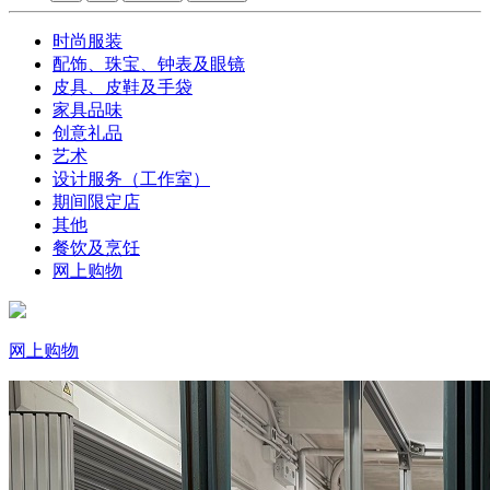
时尚服装
配饰、珠宝、钟表及眼镜
皮具、皮鞋及手袋
家具品味
创意礼品
艺术
设计服务（工作室）
期间限定店
其他
餐饮及烹饪
网上购物
网上购物