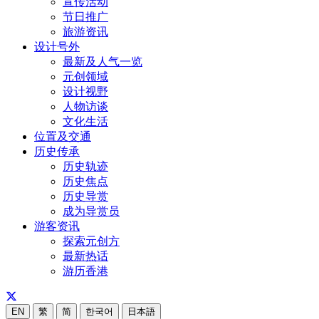
宣传活动
节日推广
旅游资讯
设计号外
最新及人气一览
元创领域
设计视野
人物访谈
文化生活
位置及交通
历史传承
历史轨迹
历史焦点
历史导赏
成为导赏员
游客资讯
探索元创方
最新热话
游历香港
EN
繁
简
한국어
日本語