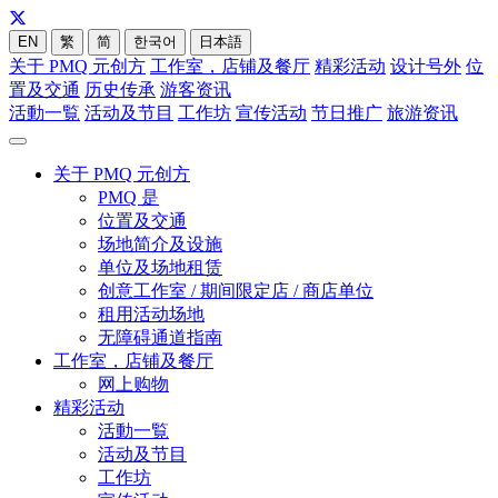
EN
繁
简
한국어
日本語
关于 PMQ 元创方
工作室，店铺及餐厅
精彩活动
设计号外
位
置及交通
历史传承
游客资讯
活動一覧
活动及节目
工作坊
宣传活动
节日推广
旅游资讯
关于 PMQ 元创方
PMQ 是
位置及交通
场地简介及设施
单位及场地租赁
创意工作室 / 期间限定店 / 商店单位
租用活动场地
无障碍通道指南
工作室，店铺及餐厅
网上购物
精彩活动
活動一覧
活动及节目
工作坊