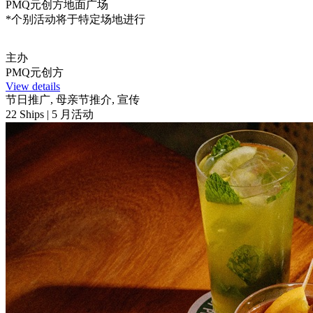
PMQ元创方地面广场
*个别活动将于特定场地进行
主办
PMQ元创方
View details
节日推广, 母亲节推介, 宣传
22 Ships | 5 月活动