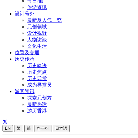
节日推广
旅游资讯
设计号外
最新及人气一览
元创领域
设计视野
人物访谈
文化生活
位置及交通
历史传承
历史轨迹
历史焦点
历史导赏
成为导赏员
游客资讯
探索元创方
最新热话
游历香港
EN
繁
简
한국어
日本語