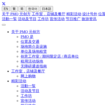
EN
繁
简
한국어
日本語
关于 PMQ 元创方
工作室，店铺及餐厅
精彩活动
设计号外
位
活動一覧
活动及节目
工作坊
宣传活动
节日推广
旅游资讯
关于 PMQ 元创方
PMQ 是
位置及交通
场地简介及设施
单位及场地租赁
创意工作室 / 期间限定店 / 商店单位
租用活动场地
无障碍通道指南
工作室，店铺及餐厅
网上购物
精彩活动
活動一覧
活动及节目
工作坊
宣传活动