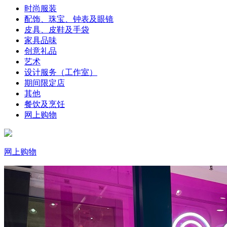
时尚服装
配饰、珠宝、钟表及眼镜
皮具、皮鞋及手袋
家具品味
创意礼品
艺术
设计服务（工作室）
期间限定店
其他
餐饮及烹饪
网上购物
网上购物