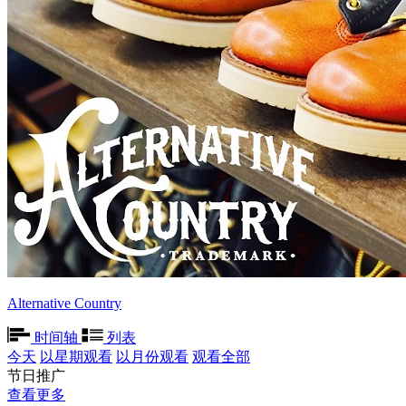
Alternative Country
时间轴
列表
今天
以星期观看
以月份观看
观看全部
节日推广
查看更多