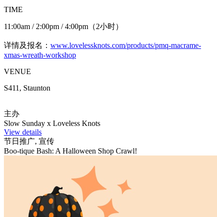
TIME
11:00am / 2:00pm / 4:00pm（2小时）
详情及报名：
www.lovelessknots.com/products/pmq-macrame-
xmas-wreath-workshop
VENUE
S411, Staunton
主办
Slow Sunday x Loveless Knots
View details
节日推广, 宣传
Boo-tique Bash: A Halloween Shop Crawl!