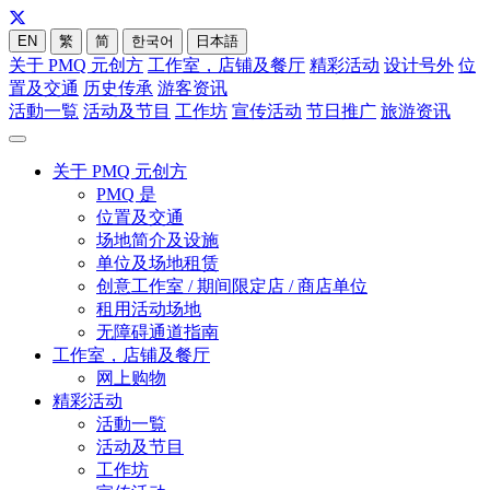
EN
繁
简
한국어
日本語
关于 PMQ 元创方
工作室，店铺及餐厅
精彩活动
设计号外
位
置及交通
历史传承
游客资讯
活動一覧
活动及节目
工作坊
宣传活动
节日推广
旅游资讯
关于 PMQ 元创方
PMQ 是
位置及交通
场地简介及设施
单位及场地租赁
创意工作室 / 期间限定店 / 商店单位
租用活动场地
无障碍通道指南
工作室，店铺及餐厅
网上购物
精彩活动
活動一覧
活动及节目
工作坊