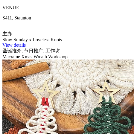
VENUE
S411, Staunton
主办
Slow Sunday x Loveless Knots
View details
圣诞推介, 节日推广, 工作坊
Macrame Xmas Wreath Workshop