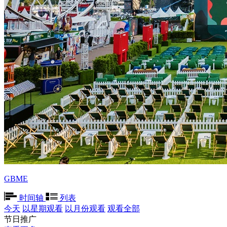
GBME
时间轴
列表
今天
以星期观看
以月份观看
观看全部
节日推广