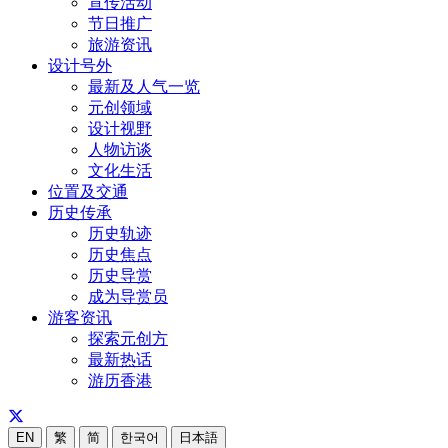
宣传活动
节日推广
旅游资讯
设计号外
最新及人气一览
元创领域
设计视野
人物访谈
文化生活
位置及交通
历史传承
历史轨迹
历史焦点
历史导赏
成为导赏员
游客资讯
探索元创方
最新热话
游历香港
EN
繁
简
한국어
日本語